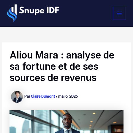
Aller
MAI
au
contenu
MEN
Aliou Mara : analyse de
sa fortune et de ses
sources de revenus
Par
Claire Dumont
/
mai 6, 2026