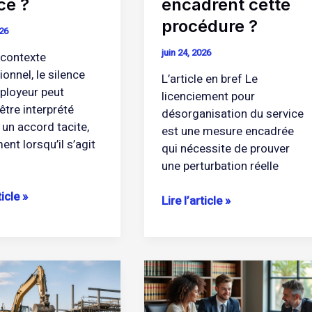
ce ?
encadrent cette
procédure ?
026
juin 24, 2026
 contexte
onnel, le silence
L’article en bref Le
ployeur peut
licenciement pour
être interprété
désorganisation du service
n accord tacite,
est une mesure encadrée
nt lorsqu’il s’agit
qui nécessite de prouver
une perturbation réelle
ticle »
Lire l’article »
ion
Comprendre
ve
le
ls
statut