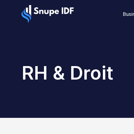
Aller
au
Busi
contenu
RH & Droit