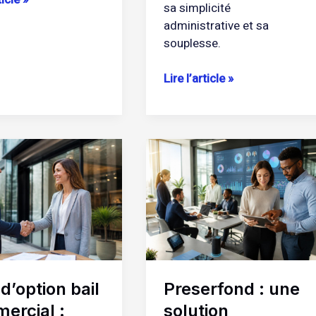
sa simplicité
administrative et sa
souplesse.
Lire l’article »
Preserfond
n
:
une
cial
solution
innovante
pour
nités
optimiser
la
 d’option bail
Preserfond : une
gestion
e
des
ercial :
solution