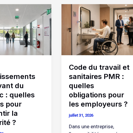
Code
sements
du
t
travail
et
sanitaires
PMR
:
quelles
Code du travail et
obligations
pour
lissements
sanitaires PMR :
les
vant du
quelles
é
employeurs
c : quelles
obligations pour
?
es pour
les employeurs ?
tir la
juillet 31, 2026
ité ?
Dans une entreprise,