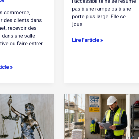
l’accessibilité ne se résume
26
pas à une rampe ou à une
un commerce,
porte plus large. Elle se
ir des clients dans
joue
et, recevoir des
s dans une salle
Lire l’article »
ive ou faire entrer
ticle »
Auto
e
entrepreneur
du
udence
bâtiment
:
quelles