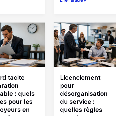
Lire l’article »
Licenciement
pour
tion
désorganisation
le
du
service
:
quelles
règles
rd tacite
Licenciement
encadrent
eurs
cette
aration
pour
procédure
able : quels
désorganisation
?
es pour les
du service :
oyeurs en
quelles règles