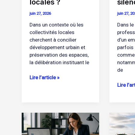
locales ?
silen
juin 27, 2026
juin 27, 2
Dans un contexte où les
Dans le
collectivités locales
professi
cherchent à concilier
d’un em
développement urbain et
parfois 
préservation des espaces,
comme u
la délibération instituant le
notamme
de
Lire l’article »
Lire l’ar
Combien
Convent
de
collecti
refus
matérie