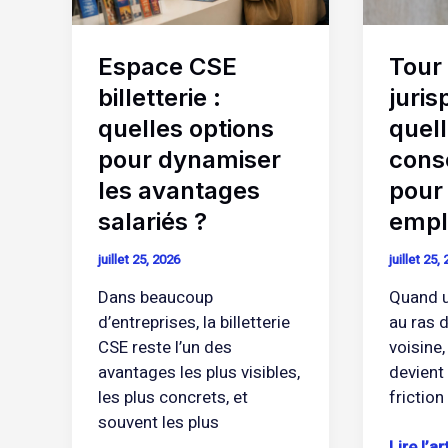
pour
conséq
dynamiser
pour
Espace CSE
Tour 
les
les
avantages
employ
billetterie :
juris
salariés
?
quelles options
quel
?
pour dynamiser
cons
les avantages
pour 
salariés ?
empl
juillet 25, 2026
juillet 25,
Dans beaucoup
Quand u
d’entreprises, la billetterie
au ras d
CSE reste l’un des
voisine,
avantages les plus visibles,
devient
les plus concrets, et
frictio
souvent les plus
Lire l’ar