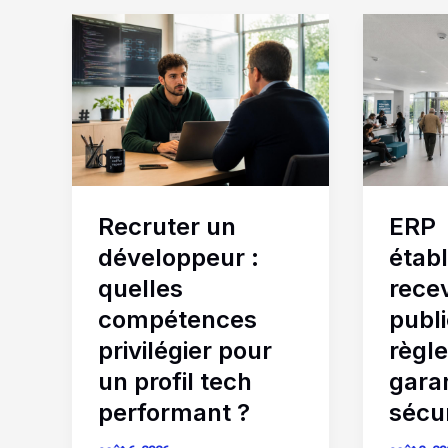
Recruter
ERP
un
établis
développeur
recevan
:
du
quelles
public
compétences
:
privilégier
quelles
pour
règles
Recruter un
ERP
un
pour
profil
garantir
développeur :
étab
tech
la
quelles
rece
performant
sécurit
compétences
publi
?
?
privilégier pour
règl
un profil tech
garan
performant ?
sécur