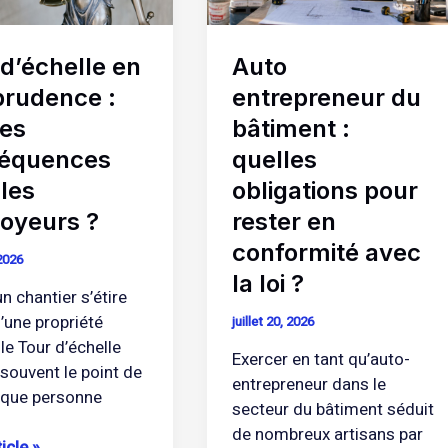
uences
obligations
pour
Auto
d’échelle en
rester
eurs
en
entrepreneur du
prudence :
conformité
bâtiment :
les
avec
quelles
équences
la
obligations pour
les
loi
?
rester en
oyeurs ?
conformité avec
 2026
la loi ?
n chantier s’étire
’une propriété
juillet 20, 2026
 le Tour d’échelle
Exercer en tant qu’auto-
 souvent le point de
entrepreneur dans le
n que personne
secteur du bâtiment séduit
de nombreux artisans par
ticle »