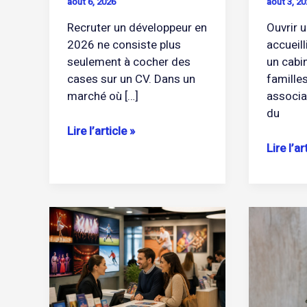
août 6, 2026
août 3, 20
Recruter un développeur en
Ouvrir 
2026 ne consiste plus
accueill
seulement à cocher des
un cabin
cases sur un CV. Dans un
famille
marché où […]
associat
du
Lire l’article »
Lire l’ar
Espace
Tour
CSE
d’échell
billetterie
en
:
jurispr
quelles
:
options
quelles