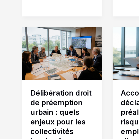
Délibération
Accord
droit
tacite
de
déclara
préemption
préalab
urbain
:
:
quels
quels
risques
enjeux
pour
Délibération droit
Acco
pour
les
les
employ
de préemption
décl
collectivités
en
urbain : quels
préal
locales
silence
enjeux pour les
risqu
?
?
collectivités
empl