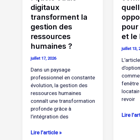
des
et
digitaux
quel
ressources
le
transforment la
oppo
humaines
bailleur
gestion des
pour 
?
?
ressources
et le
humaines ?
juillet 13,
juillet 17, 2026
L’articl
d’option
Dans un paysage
commerc
professionnel en constante
fenêtre
évolution, la gestion des
locatair
ressources humaines
revoir
connaît une transformation
profonde grâce à
Lire l’ar
l’intégration des
Lire l’article »