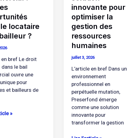
ressources
les
innovante pour
humaines
rtunités
optimiser la
le locataire
gestion des
 bailleur ?
ressources
humaines
 2026
juillet 3, 2026
e en bref Le droit
 dans le bail
L’article en bref Dans un
ial ouvre une
environnement
 unique pour
professionnel en
es et bailleurs de
perpétuelle mutation,
Preserfond émerge
comme une solution
ticle »
innovante pour
transformer la gestion