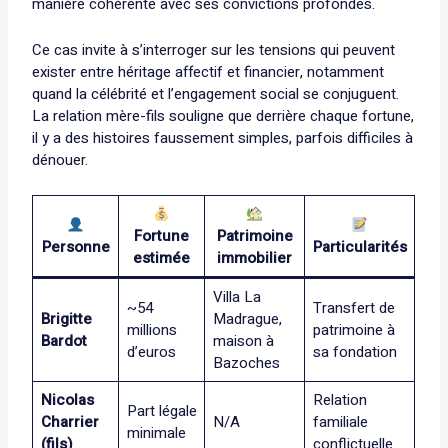
manière cohérente avec ses convictions profondes.
Ce cas invite à s’interroger sur les tensions qui peuvent
exister entre héritage affectif et financier, notamment
quand la célébrité et l’engagement social se conjuguent.
La relation mère-fils souligne que derrière chaque fortune,
il y a des histoires faussement simples, parfois difficiles à
dénouer.
Fortune
Patrimoine
Personne
Particularités
estimée
immobilier
Villa La
~54
Transfert de
Brigitte
Madrague,
millions
patrimoine à
Bardot
maison à
d’euros
sa fondation
Bazoches
Nicolas
Relation
Part légale
Charrier
N/A
familiale
minimale
(fils)
conflictuelle