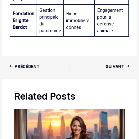
Gestion
Engagement
Fondation
Biens
principale
pour la
Brigitte
immobiliers
du
défense
Bardot
donnés
patrimoine
animale
PRÉCÉDENT
SUIVANT
Related Posts