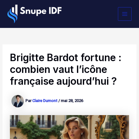
Aller
MAI
au
contenu
MEN
Brigitte Bardot fortune :
combien vaut l’icône
française aujourd’hui ?
Par
Claire Dumont
/
mai 28, 2026