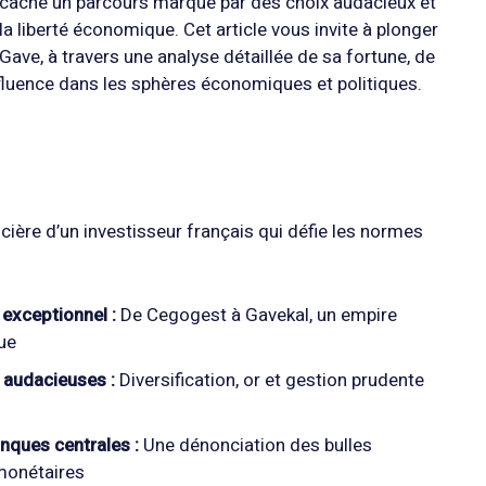
se cache un parcours marqué par des choix audacieux et
 la liberté économique. Cet article vous invite à plonger
Gave, à travers une analyse détaillée de sa fortune, de
fluence dans les sphères économiques et politiques.
ancière d’un investisseur français qui défie les normes
 exceptionnel :
De Cegogest à Gavekal, un empire
ue
 audacieuses :
Diversification, or et gestion prudente
nques centrales :
Une dénonciation des bulles
 monétaires