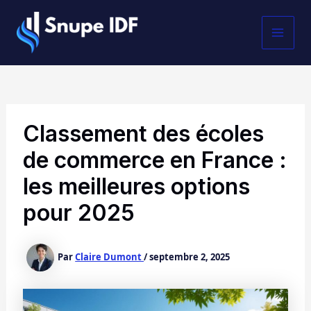
Aller
MAI
au
contenu
MEN
Classement des écoles
de commerce en France :
les meilleures options
pour 2025
Par
Claire Dumont
/
septembre 2, 2025