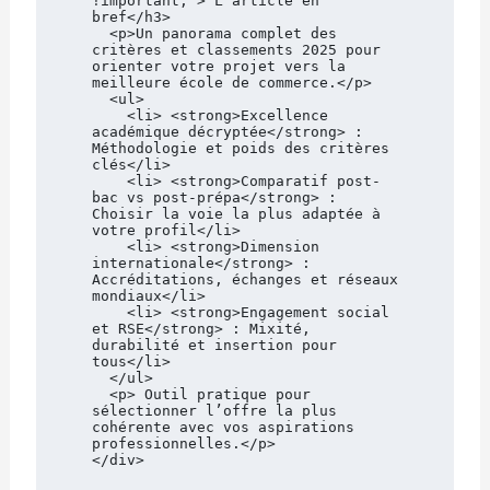
!important;"> L'article en 
bref</h3>

  <p>Un panorama complet des 
critères et classements 2025 pour 
orienter votre projet vers la 
meilleure école de commerce.</p>

  <ul>

    <li> <strong>Excellence 
académique décryptée</strong> : 
Méthodologie et poids des critères 
clés</li>

    <li> <strong>Comparatif post-
bac vs post-prépa</strong> : 
Choisir la voie la plus adaptée à 
votre profil</li>

    <li> <strong>Dimension 
internationale</strong> : 
Accréditations, échanges et réseaux 
mondiaux</li>

    <li> <strong>Engagement social 
et RSE</strong> : Mixité, 
durabilité et insertion pour 
tous</li>

  </ul>

  <p> Outil pratique pour 
sélectionner l’offre la plus 
cohérente avec vos aspirations 
professionnelles.</p>

</div>