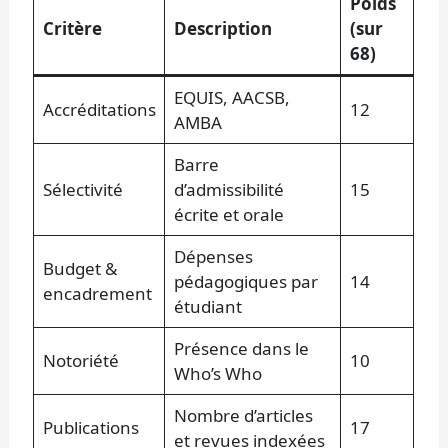
Poids
Critère
Description
(sur
68)
EQUIS, AACSB,
Accréditations
12
AMBA
Barre
Sélectivité
d’admissibilité
15
écrite et orale
Dépenses
Budget &
pédagogiques par
14
encadrement
étudiant
Présence dans le
Notoriété
10
Who’s Who
Nombre d’articles
Publications
17
et revues indexées