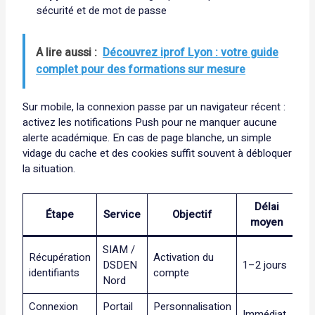
sécurité et de mot de passe
A lire aussi :
Découvrez iprof Lyon : votre guide
complet pour des formations sur mesure
Sur mobile, la connexion passe par un navigateur récent :
activez les notifications Push pour ne manquer aucune
alerte académique. En cas de page blanche, un simple
vidage du cache et des cookies suffit souvent à débloquer
la situation.
Délai
Étape
Service
Objectif
Co
moyen
SIAM /
Récupération
Activation du
Se
DSDEN
1–2 jours
identifiants
compte
ét
Nord
Connexion
Portail
Personnalisation
Immédiat
Cé