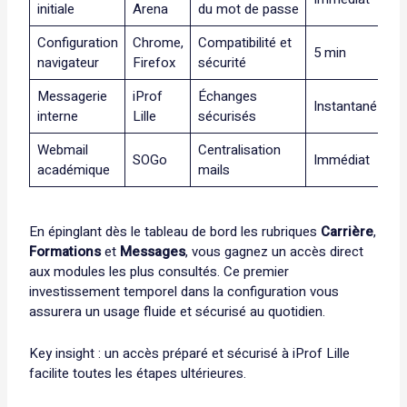
initiale
Arena
du mot de passe
Configuration
Chrome,
Compatibilité et
5 min
Au
navigateur
Firefox
sécurité
Messagerie
iProf
Échanges
Instantané
Re
interne
Lille
sécurisés
Webmail
Centralisation
SOGo
Immédiat
As
académique
mails
En épinglant dès le tableau de bord les rubriques
Carrière
,
Formations
et
Messages
, vous gagnez un accès direct
aux modules les plus consultés. Ce premier
investissement temporel dans la configuration vous
assurera un usage fluide et sécurisé au quotidien.
Key insight : un accès préparé et sécurisé à iProf Lille
facilite toutes les étapes ultérieures.