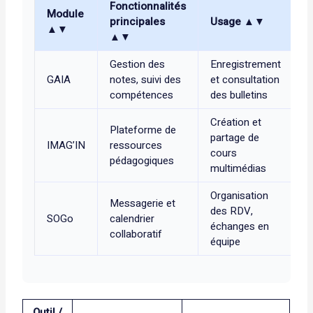
Fonctionnalités
A
Module
principales
Usage ▲▼
e
▲▼
▲▼
Gestion des
Enregistrement
V
GAIA
notes, suivi des
et consultation
s
compétences
des bulletins
p
Création et
Plateforme de
G
partage de
IMAG’IN
ressources
i
cours
pédagogiques
a
multimédias
Organisation
Messagerie et
C
des RDV,
SOGo
calendrier
d
échanges en
collaboratif
c
équipe
Outil /