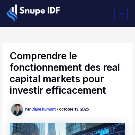
Aller
MAI
au
contenu
MEN
Comprendre le
fonctionnement des real
capital markets pour
investir efficacement
Par
Claire Dumont
/
octobre 13, 2025