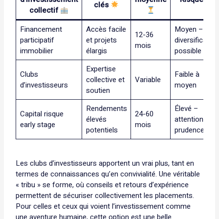
clés
collectif
Financement
Accès facile
Moyen –
12-36
participatif
et projets
diversification
mois
immobilier
élargis
possible
Expertise
Clubs
Faible à
collective et
Variable
d’investisseurs
moyen
soutien
Rendements
Élevé –
Capital risque
24-60
élevés
attention à la
early stage
mois
potentiels
prudence
Les clubs d’investisseurs apportent un vrai plus, tant en
termes de connaissances qu’en convivialité. Une véritable
« tribu » se forme, où conseils et retours d’expérience
permettent de sécuriser collectivement les placements.
Pour celles et ceux qui voient l’investissement comme
une aventure humaine, cette option est une belle