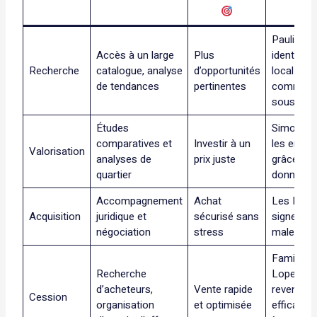
Pauline
Accès à un large
Plus
identifie 
Recherche
catalogue, analyse
d’opportunités
local
de tendances
pertinentes
commerci
sous-éva
Études
Simon évi
comparatives et
Investir à un
les erreur
Valorisation
analyses de
prix juste
grâce aux
quartier
données
Accompagnement
Achat
Les Dufo
Acquisition
juridique et
sécurisé sans
signent s
négociation
stress
malenten
Famille
Recherche
Lopez
d’acheteurs,
Vente rapide
revend
Cession
organisation
et optimisée
efficace