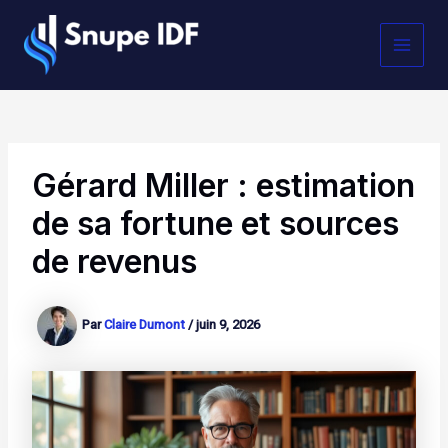
Aller
MAI
au
contenu
MEN
Gérard Miller : estimation
de sa fortune et sources
de revenus
Par
Claire Dumont
/
juin 9, 2026