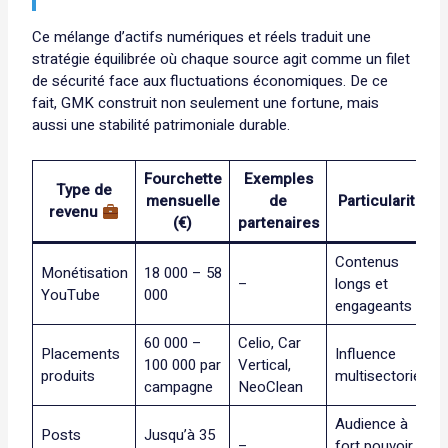
Ce mélange d’actifs numériques et réels traduit une
stratégie équilibrée où chaque source agit comme un filet
de sécurité face aux fluctuations économiques. De ce
fait, GMK construit non seulement une fortune, mais
aussi une stabilité patrimoniale durable.
Fourchette
Exemples
Type de
mensuelle
de
Particularités
revenu
(€)
partenaires
Contenus
Monétisation
18 000 – 58
–
longs et
YouTube
000
engageants
60 000 –
Celio, Car
Placements
Influence
100 000 par
Vertical,
produits
multisectorielle
campagne
NeoClean
Audience à
Posts
Jusqu’à 35
–
fort pouvoir