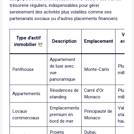
trésorerie réguliers, indispensables pour gérer
sereinement des activités plus volatiles comme ses
partenariats sociaux ou d’autres placements financiers.
Valeu
Type d’actif
Description
Emplacement
estim
immobilier
(€)
Appartement
de luxe avec
Plusieur
Penthouse
Monte-Carlo
vue
millions
panoramique
Résidences de
Carré d’Or
Plusieur
Appartements
standing
Monaco
millions
Emplacements
Valeur
Locaux
Principauté de
premium en
stable à
commerciaux
Monaco
bord de mer
hausse
Projets
Dubaï,