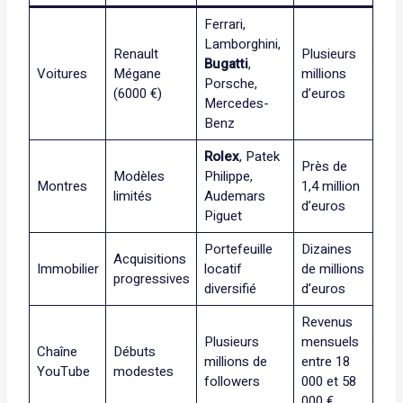
Ferrari,
Lamborghini,
Renault
Plusieurs
Bugatti
,
Voitures
Mégane
millions
Porsche,
(6000 €)
d’euros
Mercedes-
Benz
Rolex
, Patek
Près de
Modèles
Philippe,
Montres
1,4 million
limités
Audemars
d’euros
Piguet
Portefeuille
Dizaines
Acquisitions
Immobilier
locatif
de millions
progressives
diversifié
d’euros
Revenus
Plusieurs
mensuels
Chaîne
Débuts
millions de
entre 18
YouTube
modestes
followers
000 et 58
000 €