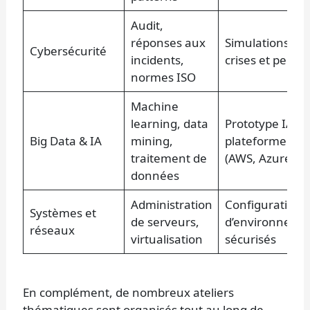
Audit,
réponses aux
Simulations de
Cybersécurité
incidents,
crises et pentes
normes ISO
Machine
learning, data
Prototype IA su
Big Data & IA
mining,
plateforme clo
traitement de
(AWS, Azure)
données
Administration
Configuration
Systèmes et
de serveurs,
d’environneme
réseaux
virtualisation
sécurisés
En complément, de nombreux ateliers
thématiques sont organisés tout au long de