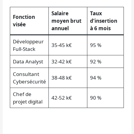
Salaire
Taux
Fonction
moyen brut
d’insertion
visée
annuel
à 6 mois
Développeur
35-45 k€
95 %
Full-Stack
Data Analyst
32-42 k€
92 %
Consultant
38-48 k€
94 %
Cybersécurité
Chef de
42-52 k€
90 %
projet digital