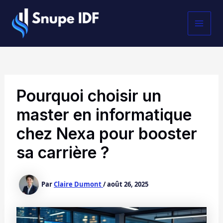
Aller
MAI
au
contenu
MEN
Pourquoi choisir un
master en informatique
chez Nexa pour booster
sa carrière ?
Par
Claire Dumont
/
août 26, 2025