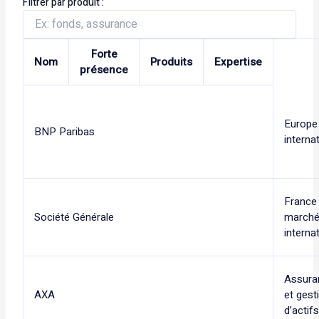
Filtrer par produit :
Forte
Nom
Produits
Expertise
présence
Europe
BNP Paribas
interna
France
Société Générale
march
interna
Assura
AXA
et gest
d’actif