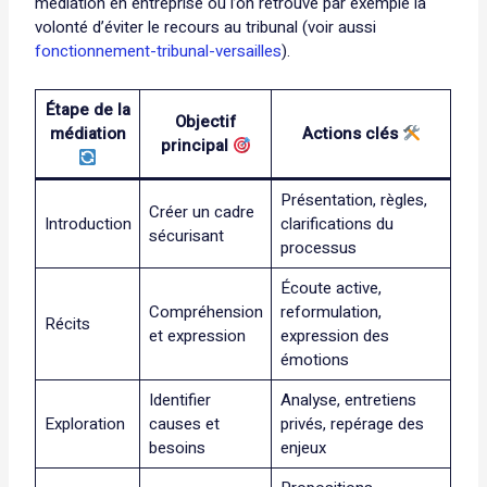
médiation en entreprise où l’on retrouve par exemple la
volonté d’éviter le recours au tribunal (voir aussi
fonctionnement-tribunal-versailles
).
Étape de la
Objectif
médiation
Actions clés
principal
Présentation, règles,
Créer un cadre
Introduction
clarifications du
sécurisant
processus
Écoute active,
Compréhension
reformulation,
Récits
et expression
expression des
émotions
Identifier
Analyse, entretiens
Exploration
causes et
privés, repérage des
besoins
enjeux