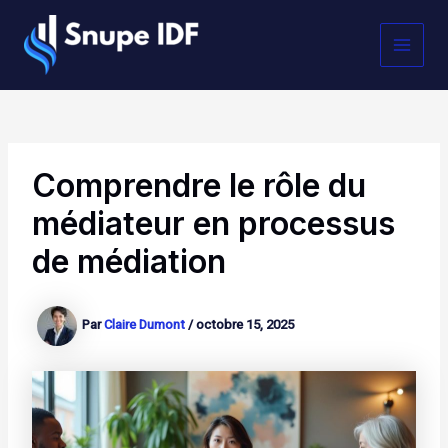
Aller
MAI
au
contenu
MEN
Comprendre le rôle du
médiateur en processus
de médiation
Par
Claire Dumont
/
octobre 15, 2025