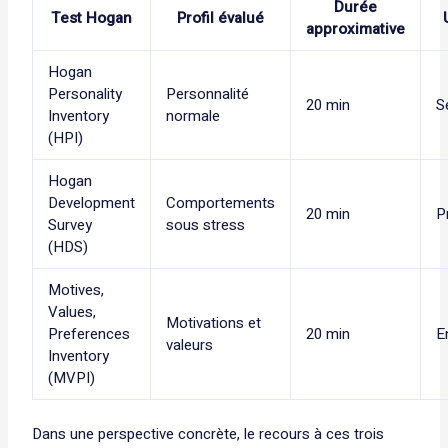
Durée
Test Hogan
Profil évalué
approximative
Hogan
Personality
Personnalité
20 min
S
Inventory
normale
(HPI)
Hogan
Development
Comportements
20 min
P
Survey
sous stress
(HDS)
Motives,
Values,
Motivations et
Preferences
20 min
E
valeurs
Inventory
(MVPI)
Dans une perspective concrète, le recours à ces trois