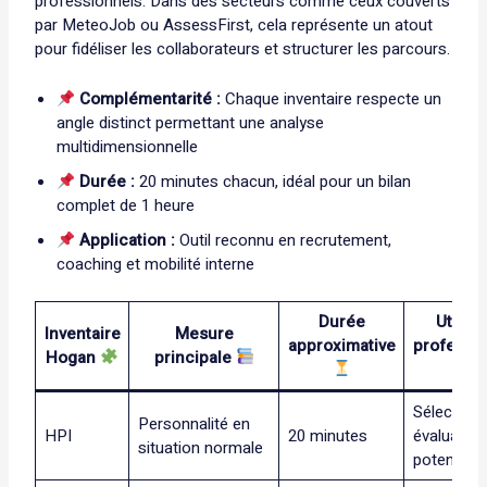
professionnels. Dans des secteurs comme ceux couverts
par MeteoJob ou AssessFirst, cela représente un atout
pour fidéliser les collaborateurs et structurer les parcours.
Complémentarité :
Chaque inventaire respecte un
angle distinct permettant une analyse
multidimensionnelle
Durée :
20 minutes chacun, idéal pour un bilan
complet de 1 heure
Application :
Outil reconnu en recrutement,
coaching et mobilité interne
Durée
Utilisa
Inventaire
Mesure
approximative
professio
Hogan
principale
Sélection 
Personnalité en
HPI
20 minutes
évaluation
situation normale
potentiel