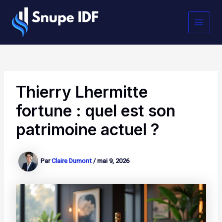
Aller
MAI
au
contenu
MEN
Thierry Lhermitte
fortune : quel est son
patrimoine actuel ?
Par
Claire Dumont
/
mai 9, 2026