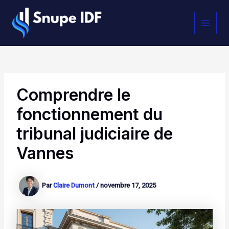
Aller
MAI
au
contenu
MEN
Comprendre le
fonctionnement du
tribunal judiciaire de
Vannes
Par
Claire Dumont
/
novembre 17, 2025