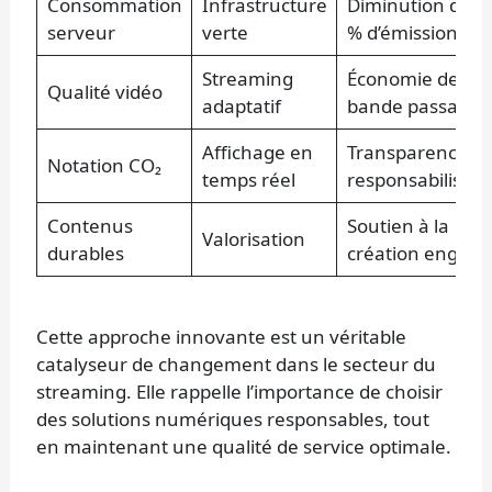
Consommation
Infrastructure
Diminution de 4
serveur
verte
% d’émissions
Streaming
Économie de
Qualité vidéo
adaptatif
bande passante
Affichage en
Transparence et
Notation CO₂
temps réel
responsabilisati
Contenus
Soutien à la
Valorisation
durables
création engagé
Cette approche innovante est un véritable
catalyseur de changement dans le secteur du
streaming. Elle rappelle l’importance de choisir
des solutions numériques responsables, tout
en maintenant une qualité de service optimale.