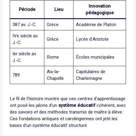
Innovation
Période
Lieu
pédagogique
387 av. J.-C.
Grèce
Académie de Platon
IVe siècle av.
Grèce
Lycée d’Aristote
J.-C.
Ier siècle av.
Rome
Écoles municipales
J.-C.
Aix-la-
Capitulaires de
789
Chapelle
Charlemagne
Le fil de l’histoire montre que ces centres d’apprentissage
ont posé les jalons d’un
système éducatif
cohérent, avec
des savoirs et des méthodes transmis de maître à élève.
Ces fondations antiques et carolingiennes ont jeté les
bases d’un système éducatif structuré.