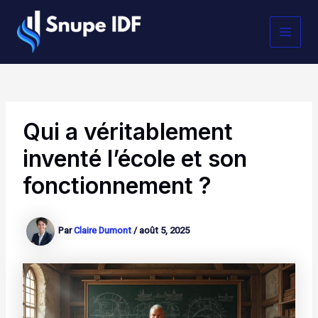
Aller
MAI
au
contenu
MEN
Qui a véritablement
inventé l’école et son
fonctionnement ?
Par
Claire Dumont
/
août 5, 2025