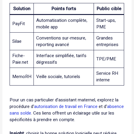
Solution
Points forts
Public cible
Automatisation complète,
Start-ups,
PayFit
mobile app
PME
Conventions sur-mesure,
Grandes
Silae
reporting avancé
entreprises
Fiche-
Interface simplifiée, tarifs
TPE/PME
Paie.net
dégressifs
Service RH
MemoRH
Veille sociale, tutoriels
interne
Pour un cas particulier d’assistant maternel, explorez la
procédure d’
autorisation de travail en France
et d’
absence
sans solde
. Ces liens offrent un éclairage utile sur les
spécificités à prendre en compte.
Insight
: choisir la bonne solution logicielle peut réduire